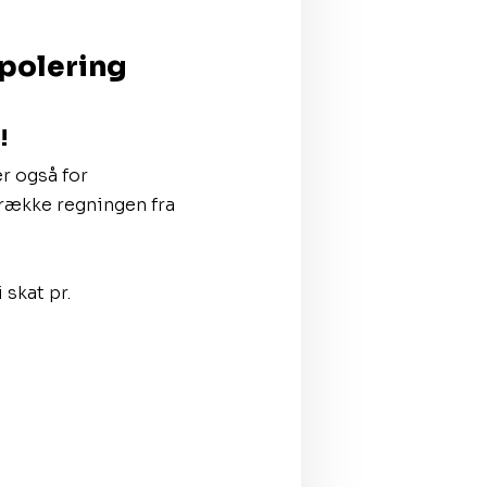
spolering
!
r også for
trække regningen fra
 skat pr.