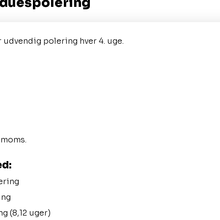
induespolering
r udvendig polering hver 4. uge.
. moms.
ed:
ering
ing
g (8,12 uger)