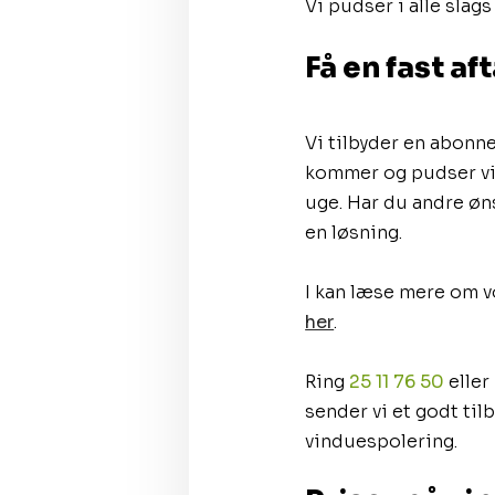
Vi pudser i alle slags
Få en fast a
​​Vi tilbyder en abon
kommer og pudser vind
uge. Har du andre øns
en løsning.
I kan læse mere om 
her
.
Ring
25 11 76 50
eller
sender vi et godt til
vinduespolering.