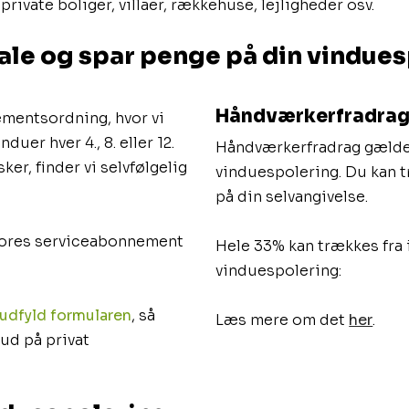
 private boliger, villaer, rækkehuse, lejligheder osv.
ftale og spar penge på din vindue
​​Håndværkerfradrag
nementsordning, hvor vi
uer hver 4., 8. eller 12.
​Håndværkerfradrag gælde
ker, finder vi selvfølgelig
vinduespolering. Du kan 
på din selvangivelse.
vores serviceabonnement
Hele 33% kan trækkes fra i
vinduespolering:
udfyld formularen
, så
Læs mere om det
her
.
bud på privat