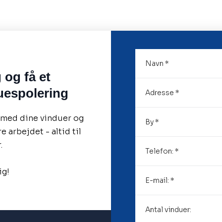
 og få et
uespolering
 med dine vinduer og
e arbejdet - altid til
.
ig!