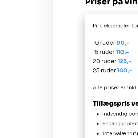
​Priser på v
​Pris eksempler fo
​10 ruder
90,-
15 ruder
110,-
20 ruder
125,-
25 ruder
140,-
Alle priser er inkl
​Tillægspris v
Indvendig pol
Engangspoler
intervalændrin