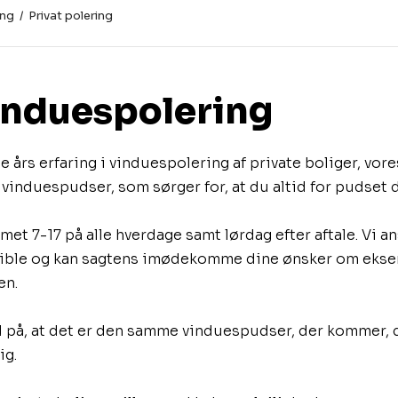
ing
/
Privat polering
induespolering​
e års erfaring i vinduespolering af private boliger, vore
l vinduespudser, som sørger for, at du altid for pudset d
met 7-17 på alle hverdage samt lørdag efter aftale. Vi a
ible og kan sagtens imødekomme dine ønsker om ekse
en.
d på, at det er den samme vinduespudser, der kommer, da
ig.